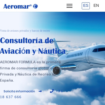
ES
EN
Venta de aviones privados y barcos de recreo
Consultoría de
Aviación y Náutica
AEROMAR FORMULA es la primera
firma de consultoría global en Aviación
Privada y Náutica de Recreo de
España.
Solicita información
+34
18 637 666