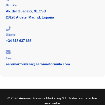
Dirección
Av. del Guadalix, 91.CSD
28120 Algete, Madrid, España
Teléfono
+34 618 637 666
Email
aeromarformula@aeromarformula.com
© 2026 Aeromar Fórmula Marketing S.L. Todos los derechos
reservados.